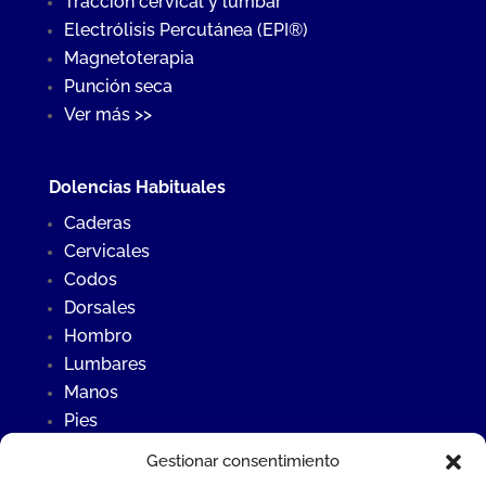
Tracción cervical y lumbar
Electrólisis Percutánea (EPI®)
Magnetoterapia
Punción seca
Ver más >>
Dolencias Habituales
Caderas
Cervicales
Codos
Dorsales
Hombro
Lumbares
Manos
Pies
Rodillas
Gestionar consentimiento