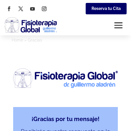
Reserva tu Cita
Home
»
Gracias
¡Gracias por tu mensaje!