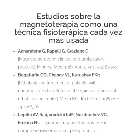
Estudios sobre la
magnetoterapia como una
técnica fisioterápica cada vez
más usada
Annaratone G, Rapelli G, Graziano G
.
[Magnetotherapy in clinical and ambulatory
practice]. Minerva Med. 1983 Apr 7; 74(14-15):823-33.
Bagaturiia GO, Chanov VL, Kutushev FKh
.
[Rehabilitation treatment of patients with
uncomplicated fractures of the spine at a hospital
rehabilitation center]. Vestn Khir Im I I Grek. 1989 Feb;
142(2):63-6.
Lepilin AV, Raĭgorodckiĭ IuM, Nozdrachev VG,
Erokina NL
. [Dynamic magnetotherapy use in
comprehensive treatment phlegmons of