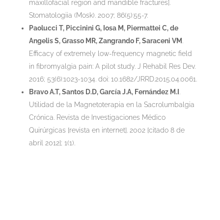
maxillofacial region and mandible fractures].
Stomatologiia (Mosk). 2007; 86(5):55-7.
Paolucci T, Piccinini G, Iosa M, Piermattei C, de
Angelis S, Grasso MR, Zangrando F, Saraceni VM
.
Efficacy of extremely low-frequency magnetic field
in fibromyalgia pain: A pilot study. J Rehabil Res Dev.
2016; 53(6):1023-1034. doi: 10.1682/JRRD.2015.04.0061.
Bravo A.T, Santos D.D, García J.A, Fernández M.I
.
Utilidad de la Magnetoterapia en la Sacrolumbalgia
Crónica. Revista de Investigaciones Médico
Quirúrgicas [revista en internet]. 2002 [citado 8 de
abril 2012]; 1(1).