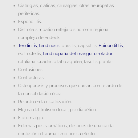
Ciatalgias, ciáticas, cruralgias, otras neuropatías
periféricas.
Espondilitis.
Distrofia simpático refleja o síndrome regional
complejo de Südeck.
Tendinitis
,
tendinosis
, bursitis, capsulitis.
Epicondilitis
,
epitrocleitis,
tendinopatía del manguito rotador
,
rotuliana, cuadricipital o aquílea, fascitis plantar.
Contusiones.
Contracturas.
Osteoporosis y procesos que cursan con retardo de
la consolidación ósea.
Retardo en la cicatrización.
Mejora del trofismo local, pie diabético.
Fibromialgia.
Edemas postraumáticos, después de una caída,
contusión o traumatismo por su efecto