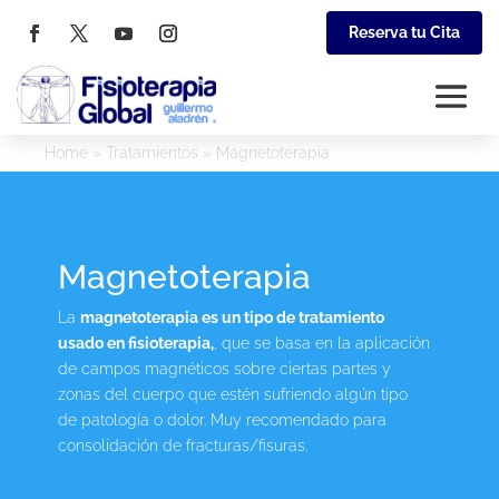
Reserva tu Cita
Home
»
Tratamientos
»
Magnetoterapia
Magnetoterapia
La
magnetoterapia es un tipo de tratamiento
usado en fisioterapia,
, que se basa en la aplicación
de campos magnéticos sobre ciertas partes y
zonas del cuerpo que estén sufriendo algún tipo
de patología o dolor. Muy recomendado para
consolidación de fracturas/fisuras.