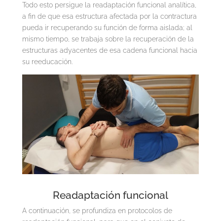
Todo esto persigue la readaptación funcional analítica,
a fin de que esa estructura afectada por la contractura
pueda ir recuperando su función de forma aislada; al
mismo tiempo, se trabaja sobre la recuperación de la
estructuras adyacentes de esa cadena funcional hacia
su reeducación.
Readaptación funcional
A continuación, se profundiza en protocolos de