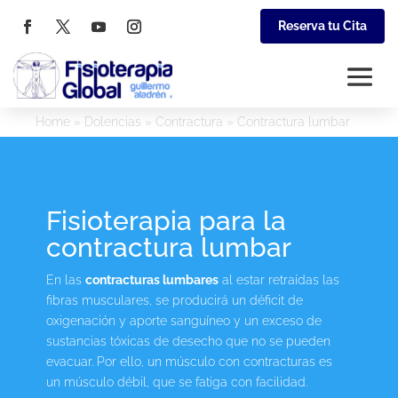
Reserva tu Cita
Home
»
Dolencias
»
Contractura
»
Contractura lumbar
Fisioterapia para la
contractura lumbar
En las
contracturas lumbares
al estar retraídas las
fibras musculares, se producirá un déficit de
oxigenación y aporte sanguíneo y un exceso de
sustancias tóxicas de desecho que no se pueden
evacuar. Por ello, un músculo con contracturas es
un músculo débil, que se fatiga con facilidad.