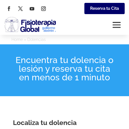
Reserva tu Cita
Home
»
Dolencias
Encuentra tu dolencia o
lesión y reserva tu cita
en menos de 1 minuto
Localiza tu dolencia