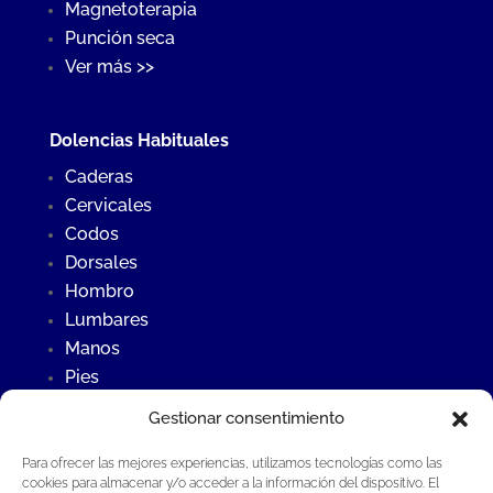
Magnetoterapia
Punción seca
Ver más >>
Dolencias Habituales
Caderas
Cervicales
Codos
Dorsales
Hombro
Lumbares
Manos
Pies
Rodillas
Gestionar consentimiento
Para ofrecer las mejores experiencias, utilizamos tecnologías como las
Últimas Noticias
cookies para almacenar y/o acceder a la información del dispositivo. El