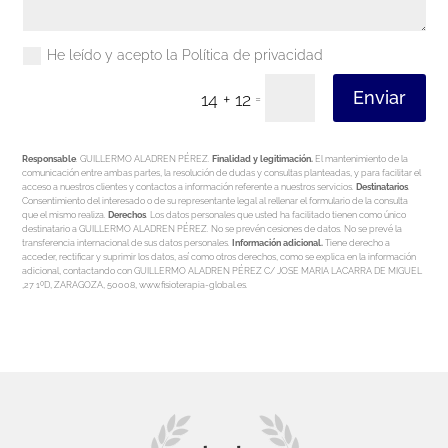
He leído y acepto la Política de privacidad
Enviar
14 + 12
=
Responsable
. GUILLERMO ALADREN PÉREZ.
Finalidad y legitimación.
El mantenimiento de la
comunicación entre ambas partes, la resolución de dudas y consultas planteadas, y para facilitar el
acceso a nuestros clientes y contactos a información referente a nuestros servicios.
Destinatarios
.
Consentimiento del interesado o de su representante legal al rellenar el formulario de la consulta
que el mismo realiza.
Derechos
. Los datos personales que usted ha facilitado tienen como único
destinatario a GUILLERMO ALADREN PÉREZ. No se prevén cesiones de datos. No se prevé la
transferencia internacional de sus datos personales.
Información adicional.
Tiene derecho a
acceder, rectificar y suprimir los datos, así como otros derechos, como se explica en la información
adicional, contactando con GUILLERMO ALADREN PÉREZ C/ JOSE MARIA LACARRA DE MIGUEL
,27 1ºD, ZARAGOZA, 50008, www.fisioterapia-global.es.