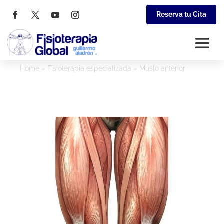
Reserva tu Cita
Home
»
Fisioterapia especializada
»
Muslo anterior