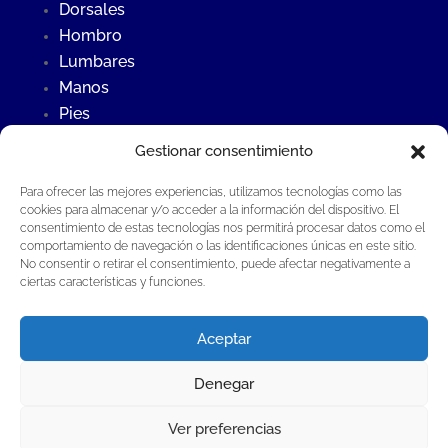
Dorsales
Hombro
Lumbares
Manos
Pies
Rodillas
Gestionar consentimiento
Para ofrecer las mejores experiencias, utilizamos tecnologías como las
Últimas Noticias
cookies para almacenar y/o acceder a la información del dispositivo. El
consentimiento de estas tecnologías nos permitirá procesar datos como el
Contraste frío – calor
comportamiento de navegación o las identificaciones únicas en este sitio.
¿Qué es la osteopatía?
No consentir o retirar el consentimiento, puede afectar negativamente a
ciertas características y funciones.
Fisioterapia invasiva en Fisioterapia Global®
Aceptar
Denegar
Fisioterapia Global Guillermo Aladrén S.L.P®
·
Todos los derechos reservados |
Aviso Legal
Ver preferencias
·
Política de privacidad
·
Política de cookies