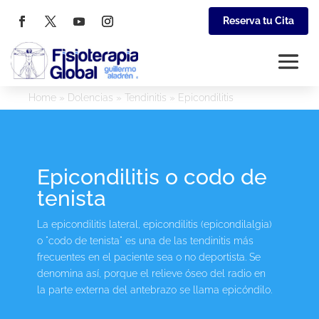
Reserva tu Cita
Home
»
Dolencias
»
Tendinitis
»
Epicondilitis
Epicondilitis o codo de
tenista
La epicondilitis lateral, epicondilitis (epicondilalgia)
o "codo de tenista" es una de las tendinitis más
frecuentes en el paciente sea o no deportista. Se
denomina así, porque el relieve óseo del radio en
la parte externa del antebrazo se llama epicóndilo.