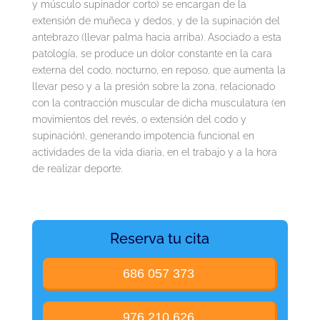
y músculo supinador corto) se encargan de la
extensión de muñeca y dedos, y de la supinación del
antebrazo (llevar palma hacia arriba). Asociado a esta
patología, se produce un dolor constante en la cara
externa del codo, nocturno, en reposo, que aumenta la
llevar peso y a la presión sobre la zona, relacionado
con la contracción muscular de dicha musculatura (en
movimientos del revés, o extensión del codo y
supinación), generando impotencia funcional en
actividades de la vida diaria, en el trabajo y a la hora
de realizar deporte.
Reserva tu cita
686 057 373
976 210 626