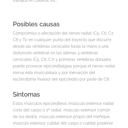
trabajos en cadena, etc…
Posibles causas
Compromiso o afectación del nervio radial (C5, C6, C7,
C8 y T1) en cualquier punto del trayecto que discurre
desde las vértebras cervicales hasta la mano o una
disfunción vertebral en las últimas 3 vértebras
cervicales (C5, C6, C7) y primeras vértebras dorsales
puede provocar epicondilalgias porque el nervio radial
inerva esta musculatura y por inervación del
esclerotoma (hueso) del epicóndilo por parte de C8.
Síntomas
Estos músculos epicondíleos (músculo extensor radial
corto del carpo o 2º radial, músculo extensor común
de los dedos, músculo extensor propio del meñique,
músculo extensor cubital del carpo o cubital posterior