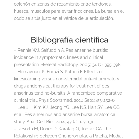
colchón en zonas de rozamiento entre tendones,
huesos, músculos para evitar fricciones. La bursa en el
codo se sitúa justo en el vértice de la articulación.
Bibliografía científica
– Rennie WJ, Saifuddin A. Pes anserine bursitis:
incidence in symptomatic knees and clinical
presentation. Skeletal Radiology. 2005; 34 (7): 395-398.
– Homayouni K, Foruzi S, Kalhori F. Effects of
kinesiotaping versus non-steroidal anti-inflammatory
drugs andphysical therapy for treatment of pes
anserinus tendino-bursitis: A randomized comparative
clinical trial. Phys Sportsmed. 2016 Sep;44(3):252-6.
– Lee JH, Kim KJ, Jeong YG, Lee NS, Han SY, Lee CG,
et al. Pes anserinus and anserine bursa: anatomical
study. Anat Cell Biol. 2014; 47 (2): 127-131.
– Resorlu M, Doner D, Karatag O, Toprak CA. The
Relationship between Chondromalacia Patella, Medial