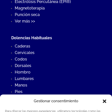
Electrólisis Percutánea (EPI®)
Magnetoterapia
Punción seca
Ver más >>
Dolencias Habituales
Caderas
Cervicales
Codos
Dorsales
Hombro
Lumbares
Manos
Pies
Rodillas
Gestionar consentimiento
Para ofrecer las mejores experiencias, utilizamos tecnologías como las