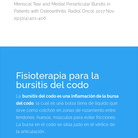
Meniscal Tear and Medial Periarticular Bursitis in
Patients with Osteoarthritis. Radiol Oncol. 2017 Nov
29;51(4):401-406.
Fisioterapia para la
bursitis del codo
La
bursitis del codo es una inflamación de la bursa
del codo
, la cual es una bolsa llena de líquido que
sirve como colchón en zonas de rozamiento entre
tendones, huesos, músculos para evitar fricciones.
La bursa en el codo se sitúa justo en el vértice de
la articulación.