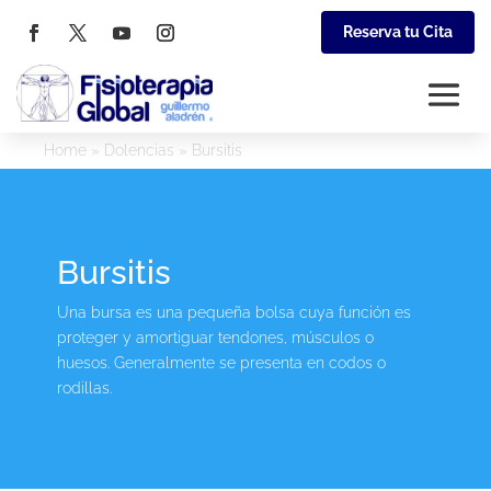
Reserva tu Cita
Home
»
Dolencias
»
Bursitis
Bursitis
Una bursa es una pequeña bolsa cuya función es
proteger y amortiguar tendones, músculos o
huesos. Generalmente se presenta en codos o
rodillas.