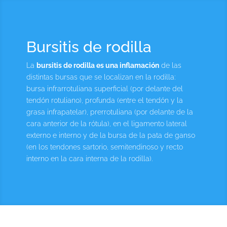
Bursitis de rodilla
La
bursitis de rodilla es una inflamación
de las
distintas bursas que se localizan en la rodilla:
bursa infrarrotuliana superficial (por delante del
tendón rotuliano), profunda (entre el tendón y la
grasa infrapatelar), prerrotuliana (por delante de la
cara anterior de la rótula), en el ligamento lateral
externo e interno y de la bursa de la pata de ganso
(en los tendones sartorio, semitendinoso y recto
interno en la cara interna de la rodilla).