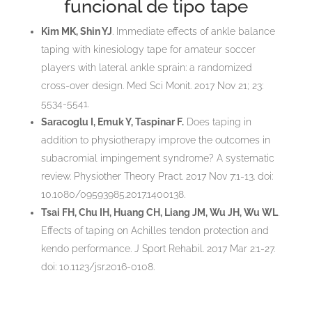
funcional de tipo tape
Kim MK, Shin YJ
. Immediate effects of ankle balance
taping with kinesiology tape for amateur soccer
players with lateral ankle sprain: a randomized
cross-over design. Med Sci Monit. 2017 Nov 21; 23:
5534-5541.
Saracoglu I, Emuk Y, Taspinar F.
Does taping in
addition to physiotherapy improve the outcomes in
subacromial impingement syndrome? A systematic
review. Physiother Theory Pract. 2017 Nov 7:1-13. doi:
10.1080/09593985.2017.1400138.
Tsai FH, Chu IH, Huang CH, Liang JM, Wu JH, Wu WL
.
Effects of taping on Achilles tendon protection and
kendo performance. J Sport Rehabil. 2017 Mar 2:1-27.
doi: 10.1123/jsr.2016-0108.