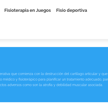
Fisioterapia en Juegos
Fisio deportiva
rativa que comienza con la destrucción del cartílago articular y que
o médico y fisioterápico para planificar un tratamiento adecuado, pa
ectos adversos como son la atrofia y debilidad muscular asociada.