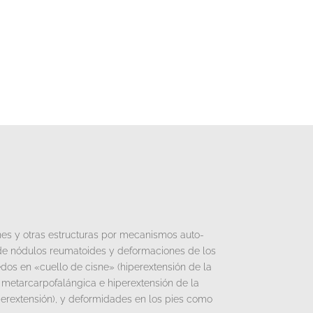
nes y otras estructuras por mecanismos auto-
ón de nódulos reumatoides y deformaciones de los
dos en «cuello de cisne» (hiperextensión de la
ión metarcarpofalángica e hiperextensión de la
hiperextensión), y deformidades en los pies como