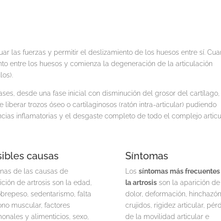
uar las fuerzas y permitir el deslizamiento de los huesos entre sí. Cu
to entre los huesos y comienza la degeneración de la articulación
os).
ses, desde una fase inicial con disminución del grosor del cartílago,
iberar trozos óseo o cartilaginosos (ratón intra-articular) pudiendo
ancias inflamatorias y el desgaste completo de todo el complejo articu
ibles causas
Síntomas
nas de las causas de
Los
síntomas más frecuentes
ición de artrosis son la edad,
la artrosis
son la aparición de
obrepeso, sedentarismo, falta
dolor, deformación, hinchazón
ono muscular, factores
crujidos, rigidez articular, pér
onales y alimenticios, sexo,
de la movilidad articular e