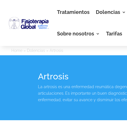
Tratamientos
Dolencias
Sobre nosotros
Tarifas
Home
»
Dolencias
»
Artrosis
Artrosis
La artrosis es una enfermedad reumática degene
articulaciones. Es importante un buen diagnóstic
enfermedad, evitar su avance y disminuir los ef