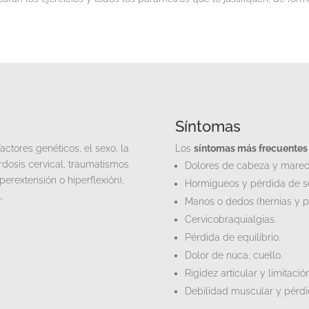
Síntomas
actores genéticos, el sexo, la
Los
síntomas más frecuentes d
ordosis cervical, traumatismos
Dolores de cabeza y mareos 
perextensión o hiperflexión),
Hormigueos y pérdida de se
…
Manos o dedos (hernias y pr
Cervicobraquialgias.
Pérdida de equilibrio.
Dolor de nuca, cuello.
Rigidez articular y limitaci
Debilidad muscular y pérdi