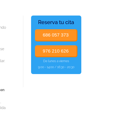
Reserva tu cita
ando
686 057 373
 se
976 210 626
lar.
De lunes a viernes
9:00 - 14:00 / 16:30 - 20:30
 en
,
dida