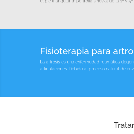
el pie triangular (hipertrofia sinovial de la 1ª y
Fisioterapia para artro
La artrosis es una enfermedad reumática degene
articulaciones. Debido al proceso natural de e
Trata