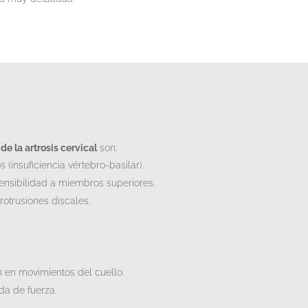
e la artrosis cervical
son:
(insuficiencia vértebro-basilar).
nsibilidad a miembros superiores.
otrusiones discales.
ón en movimientos del cuello.
da de fuerza.