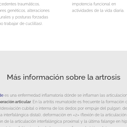
cedentes traumáticos,
impotencia funcional en
ores genéticos, alteraciones
actividades de la vida diaria.
urales y posturas forzadas
o trabajar de cuclillas).
Más información sobre la artrosis
de
es una enfermedad inflamatoria dónde se inflaman las articulacio
eración articular
. En la artritis reumatoide es frecuente la formaci
esviación cubital o interna de los dedos por empuje del pulgar), de
 la interfalángica distal), deformación en «z» (flexión de la articulac
xión de la articulación interfalángica proximal y la última falange en 