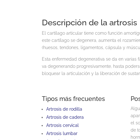
Descripción de la artrosis
El cartílago articular tiene como función amortig
este cartílago se degenera, aumenta el rozamien
(huesos, tendones, ligamentos, cápsula y múscul
Esta enfermedad degenerativa se da en varias fa
va degenerando progresivamente, hasta poderse l
bloquear la articulación y la liberación de sust
Tipos más frecuentes
Pos
Algu
Artrosis de rodilla
apar
Artrosis de cadera
el s
Artrosis cervical
de t
Artrosis lumbar
horm