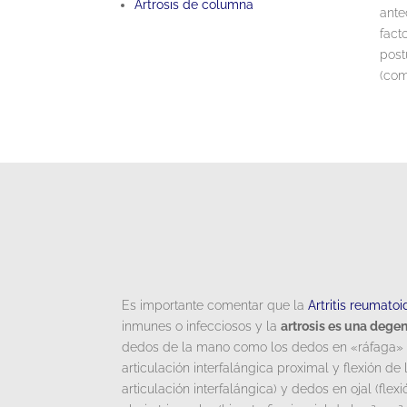
Artrosis de columna
ante
fact
post
(com
Es importante comentar que la
Artritis reumatoi
inmunes o infecciosos y la
artrosis es una degen
dedos de la mano como los dedos en «ráfaga» (d
articulación interfalángica proximal y flexión de
articulación interfalángica) y dedos en ojal (fle