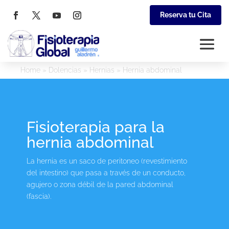
Reserva tu Cita
Home
»
Dolencias
»
Hernias
»
Hernia abdominal
Fisioterapia para la
hernia abdominal
La hernia es un saco de peritoneo (revestimiento
del intestino) que pasa a través de un conducto,
agujero o zona débil de la pared abdominal
(fascia).