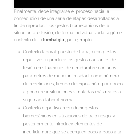
Finalmente, debe integrarse el proceso hacia la
consecución de una serie de etapas desarrolladas a
fin de reproducir los gestos biomecánicos de la
situación pre-lesión, de forma individualizada según el
contexto de la
lumbalgia
, por ejemplo:
Contexto laboral: puesto de trabajo con gestos
repetitivos: reproducir los gestos causantes de
lesión en situaciones de certidumbre con unos
parámetros de menor intensidad, como número
de repeticiones, tiempo de exposición… para poco
a poco crear situaciones simuladas más reales a
su jornada laboral normal.
Contexto deportivo: reproducir gestos
biomecánicos en situaciones de bajo riesgo, y
posteriormente introducir elementos de
incertidumbre que se acerquen poco a poco a la