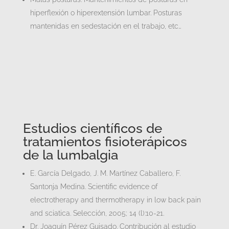
hiperflexión o hiperextensión lumbar. Posturas
mantenidas en sedestación en el trabajo, etc…
Estudios científicos de
tratamientos fisioterápicos
de la lumbalgia
E. García Delgado, J. M. Martínez Caballero, F.
Santonja Medina. Scientific evidence of
electrotherapy and thermotherapy in low back pain
and sciatica. Selección, 2005; 14 (l):10-21.
Dr. Joaquín Pérez Guisado. Contribución al estudio