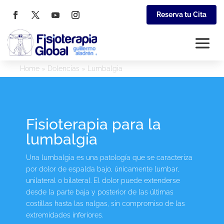
Reserva tu Cita
Home
»
Dolencias
»
Lumbalgia
Fisioterapia para la
lumbalgia
Una lumbalgia es una patología que se caracteriza
por dolor de espalda bajo, únicamente lumbar,
unilateral o bilateral. El dolor puede extenderse
desde la parte baja y posterior de las últimas
costillas hasta las nalgas, sin compromiso de las
extremidades inferiores.