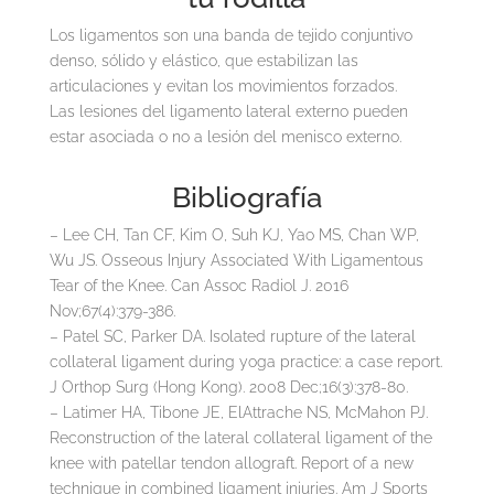
Los ligamentos son una banda de tejido conjuntivo
denso, sólido y elástico, que estabilizan las
articulaciones y evitan los movimientos forzados.
Las lesiones del ligamento lateral externo pueden
estar asociada o no a lesión del menisco externo.
Bibliografía
– Lee CH, Tan CF, Kim O, Suh KJ, Yao MS, Chan WP,
Wu JS. Osseous Injury Associated With Ligamentous
Tear of the Knee. Can Assoc Radiol J. 2016
Nov;67(4):379-386.
– Patel SC, Parker DA. Isolated rupture of the lateral
collateral ligament during yoga practice: a case report.
J Orthop Surg (Hong Kong). 2008 Dec;16(3):378-80.
– Latimer HA, Tibone JE, ElAttrache NS, McMahon PJ.
Reconstruction of the lateral collateral ligament of the
knee with patellar tendon allograft. Report of a new
technique in combined ligament injuries. Am J Sports