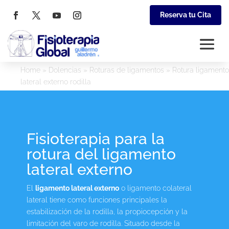
Reserva tu Cita
Home
»
Dolencias
»
Roturas de ligamentos
»
Rotura ligamento
lateral externo rodilla
Fisioterapia para la
rotura del ligamento
lateral externo
El
ligamento lateral externo
o ligamento colateral
lateral tiene como funciones principales la
estabilización de la rodilla, la propiocepción y la
limitación del varo de rodilla. Situado desde la