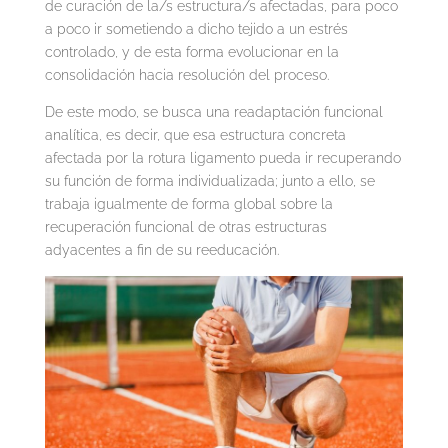
de curación de la/s estructura/s afectadas, para poco
a poco ir sometiendo a dicho tejido a un estrés
controlado, y de esta forma evolucionar en la
consolidación hacia resolución del proceso.
De este modo, se busca una readaptación funcional
analítica, es decir, que esa estructura concreta
afectada por la rotura ligamento pueda ir recuperando
su función de forma individualizada; junto a ello, se
trabaja igualmente de forma global sobre la
recuperación funcional de otras estructuras
adyacentes a fin de su reeducación.