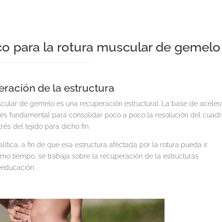
ico para la rotura muscular de gemelo
ración de la estructura
muscular de gemelo es una recuperación estructural. La base de aceler
 es fundamental para consolidar poco a poco la resolución del cuad
és del tejido para dicho fin.
ítica, a fin de que esa estructura afectada por la rotura pueda ir
mo tiempo, se trabaja sobre la recuperación de la estructuras
eeducación.