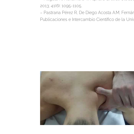
2013; 41(6): 1095-1105.
– Pastrana Pérez R, De Diego Acosta A.M, Fernán
Publicaciones e Intercambio Científico de la Uni