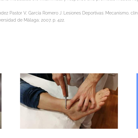
dez Pastor V, García Romero J. Lesiones Deportivas: Mecanismo, clínic
versidad de Málaga; 2007, p. 422.