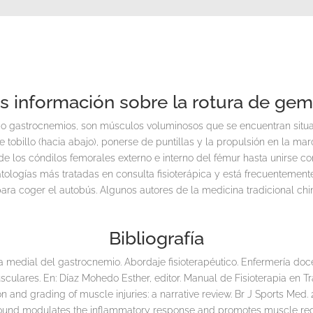
s información sobre la rotura de gem
astrocnemios, son músculos voluminosos que se encuentran situados
de tobillo (hacia abajo), ponerse de puntillas y la propulsión en la m
de los cóndilos femorales externo e interno del fémur hasta unirse co
tologías más tratadas en consulta fisioterápica y está frecuentemen
 para coger el autobús. Algunos autores de la medicina tradicional chi
Bibliografía
a medial del gastrocnemio. Abordaje fisioterapéutico. Enfermería doc
culares. En: Díaz Mohedo Esther, editor. Manual de Fisioterapia en Tra
on and grading of muscle injuries: a narrative review. Br J Sports Med. 2
rasound modulates the inflammatory response and promotes muscle re