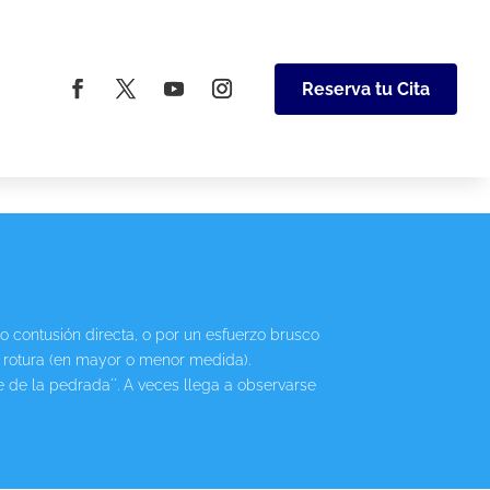
Reserva tu Cita
o contusión directa, o por un esfuerzo brusco
 rotura (en mayor o menor medida).
 de la pedrada´´. A veces llega a observarse