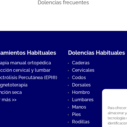
Dolencias frecuentes
tamientos Habituales
Dolencias Habituales
rapia manual ortopédica
Caderas
acción cervical y lumbar
Cervicales
ctrólisis Percutánea (EPI®)
Codos
gnetoterapia
Dorsales
nción seca
Hombro
r más >>
Lumbares
Manos
Para ofrecer
almacenar y/
Pies
tecnologías
Rodillas
identificaci