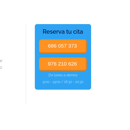
Reserva tu cita
686 057 373
ar
976 210 626
ro
De lunes a viernes
9:00 - 14:00 / 16:30 - 20:30