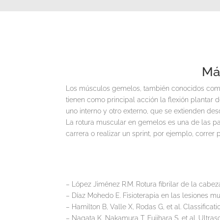
Má
Los músculos gemelos, también conocidos como g
tienen como principal acción la flexión plantar 
uno interno y otro externo, que se extienden des
La rotura muscular en gemelos es una de las pa
carrera o realizar un sprint, por ejemplo, correr
– López Jiménez R.M. Rotura fibrilar de la cabez
– Díaz Mohedo E. Fisioterapia en las lesiones mus
– Hamilton B, Valle X, Rodas G, et al. Classificati
– Nagata K, Nakamura T, Fujihara S, et al. Ult