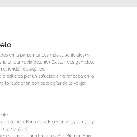
elo
 en la pantorrilla (los más superficiales) y
archa (andar hacia delante). Existen dos gemelos,
n el tendón de Aquiles.
te producida por un esfuerzo en arrancada en la
na lo relacionan con patologías de la vejiga.
ente.
umatología. Barcelona: Elsevier; 2015. p. 113-131.
015; 49(5): 1-7.
generation in injuredmuscles. Ann Biomed Eng.