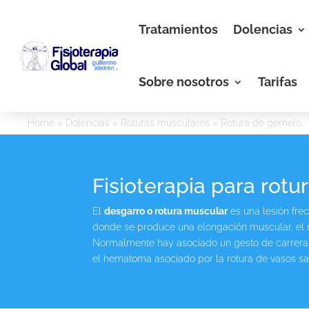
Tratamientos
Dolencias
Sobre nosotros
Tarifas
Home
»
Dolencias
»
Roturas musculares
»
Rotura de gemelo
Fisioterapia para rot
El
desgarro o rotura muscular
es una lesión fre
donde se produce una elongación muscular, el m
Normalmente hay asociado un gesto de carrera br
el hematoma asociado por la rotura de vasos s