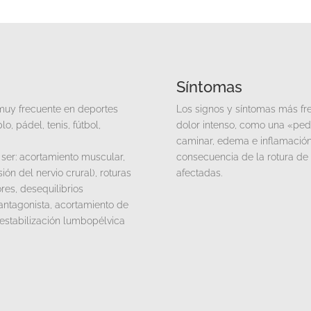
Síntomas
muy frecuente en deportes
Los signos y síntomas más fre
, pádel, tenis, fútbol,
dolor intenso, como una «pedr
caminar, edema e inflamació
ser: acortamiento muscular,
consecuencia de la rotura de 
ión del nervio crural), roturas
afectadas.
res, desequilibrios
antagonista, acortamiento de
 estabilización lumbopélvica