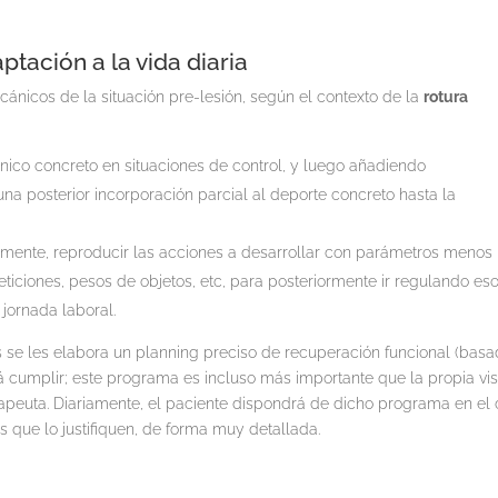
tación a la vida diaria
cánicos de la situación pre-lesión, según el contexto de la
rotura
cnico concreto en situaciones de control, y luego añadiendo
una posterior incorporación parcial al deporte concreto hasta la
lmente, reproducir las acciones a desarrollar con parámetros menos
iciones, pesos de objetos, etc, para posteriormente ir regulando es
 jornada laboral.
se les elabora un planning preciso de recuperación funcional (bas
á cumplir; este programa es incluso más importante que la propia vis
rapeuta. Diariamente, el paciente dispondrá de dicho programa en el 
os que lo justifiquen, de forma muy detallada.