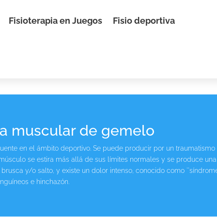
Fisioterapia en Juegos
Fisio deportiva
ura muscular de gemelo
cuente en el ámbito deportivo. Se puede producir por un traumatismo 
úsculo se estira más allá de sus límites normales y se produce una
usca y/o salto, y existe un dolor intenso, conocido como ``síndrome
anguíneos e hinchazón.