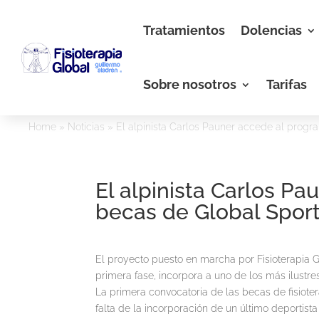
Tratamientos
Dolencias
Sobre nosotros
Tarifas
Home
»
Noticias
»
El alpinista Carlos Pauner accede al progr
El alpinista Carlos P
becas de Global Sport
El proyecto puesto en marcha por Fisioterapia G
primera fase, incorpora a uno de los más ilustr
La primera convocatoria de las becas de fisiote
falta de la incorporación de un último deportist