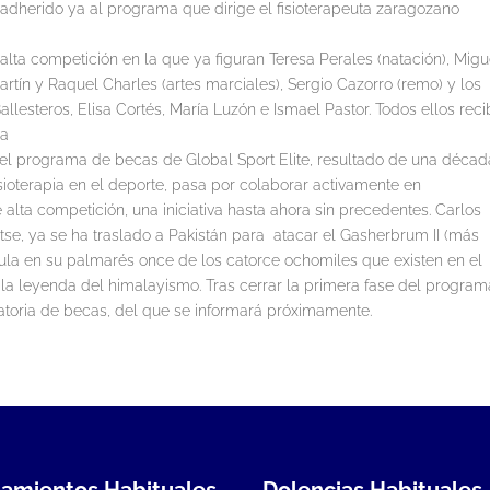
 adherido ya al programa que dirige el fisioterapeuta zaragozano
alta competición en la que ya figuran Teresa Perales (natación), Migu
Martín y Raquel Charles (artes marciales), Sergio Cazorro (remo) y los
allesteros, Elisa Cortés, María Luzón e Ismael Pastor. Todos ellos rec
va
o del programa de becas de Global Sport Elite, resultado de una déca
sioterapia en el deporte, pasa por colaborar activamente en
alta competición, una iniciativa hasta ahora sin precedentes. Carlos
tse, ya se ha traslado a Pakistán para atacar el Gasherbrum II (más
la en su palmarés once de los catorce ochomiles que existen en el
 la leyenda del himalayismo. Tras cerrar la primera fase del program
atoria de becas, del que se informará próximamente.
tamientos Habituales
Dolencias Habituales