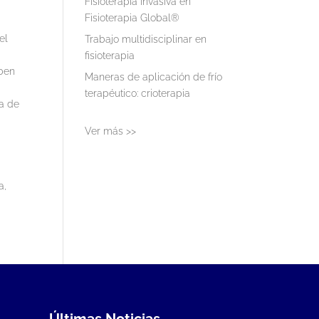
Fisioterapia invasiva en
Fisioterapia Global®
el
Trabajo multidisciplinar en
fisioterapia
iben
Maneras de aplicación de frío
terapéutico: crioterapia
da de
Ver más >>
a,
Últimas Noticias