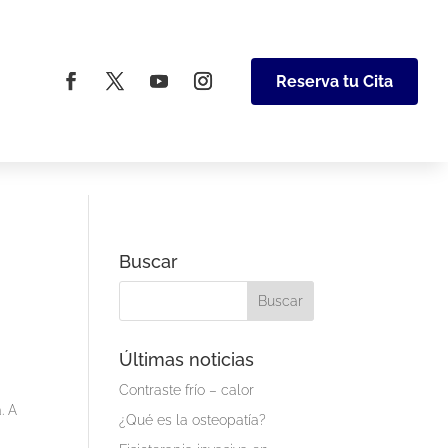
Reserva tu Cita
Buscar
Últimas noticias
Contraste frío – calor
. A
¿Qué es la osteopatía?