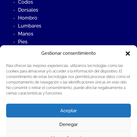
Codos
Dorsales
Hombro
Lumbares
Manos
Pies
Rodillas
Gestionar consentimiento
Para ofrecer las mejores experiencias, utilizamos tecnologías como las
Últimas Noticias
cookies para almacenar y/o acceder a la información del dispositivo. El
consentimiento de estas tecnologías nos permitirá procesar datos como el
Contraste frío – calor
comportamiento de navegación o las identificaciones únicas en este sitio.
¿Qué es la osteopatía?
No consentir o retirar el consentimiento, puede afectar negativamente a
ciertas características y funciones.
Fisioterapia invasiva en Fisioterapia Global®
Aceptar
Denegar
Fisioterapia Global Guillermo Aladrén S.L.P®
·
Todos los derechos reservados |
Aviso Legal