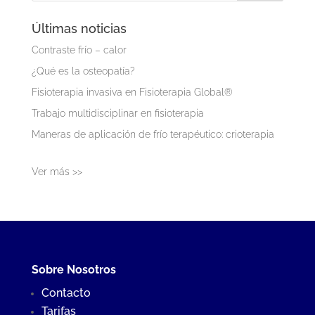
Últimas noticias
Contraste frío – calor
¿Qué es la osteopatía?
Fisioterapia invasiva en Fisioterapia Global®
Trabajo multidisciplinar en fisioterapia
Maneras de aplicación de frío terapéutico: crioterapia
Ver más >>
Sobre Nosotros
Contacto
Tarifas