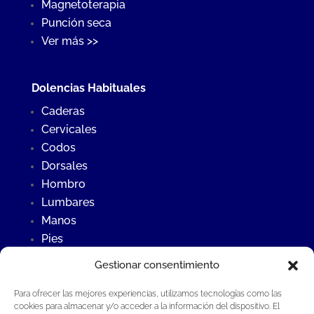
Magnetoterapia
Punción seca
Ver más >>
Dolencias Habituales
Caderas
Cervicales
Codos
Dorsales
Hombro
Lumbares
Manos
Pies
Rodillas
Gestionar consentimiento
Para ofrecer las mejores experiencias, utilizamos tecnologías como las
Últimas Noticias
cookies para almacenar y/o acceder a la información del dispositivo. El