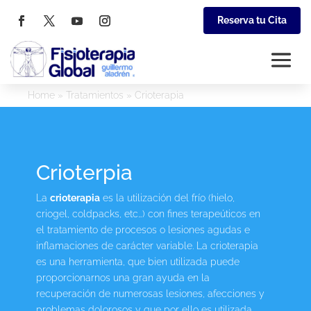
Reserva tu Cita
Home
»
Tratamientos
»
Crioterapia
Crioterpia
La
crioterapia
es la utilización del frío (hielo,
criogel, coldpacks, etc…) con fines terapeúticos en
el tratamiento de procesos o lesiones agudas e
inflamaciones de carácter variable. La crioterapia
es una herramienta, que bien utilizada puede
proporcionarnos una gran ayuda en la
recuperación de numerosas lesiones, afecciones y
problemas dolorosos y que por ello es utilizada,