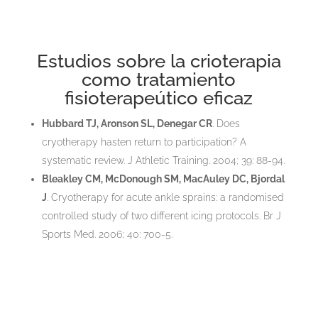
Estudios sobre la crioterapia
como tratamiento
fisioterapeútico eficaz
Hubbard TJ, Aronson SL, Denegar CR
. Does
cryotherapy hasten return to participation? A
systematic review. J Athletic Training. 2004; 39: 88-94.
Bleakley CM, McDonough SM, MacAuley DC, Bjordal
J
. Cryotherapy for acute ankle sprains: a randomised
controlled study of two different icing protocols. Br J
Sports Med. 2006; 40: 700-5.