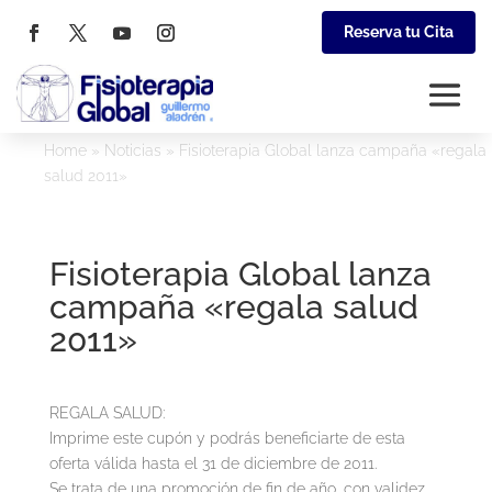
Reserva tu Cita
Home
»
Noticias
»
Fisioterapia Global lanza campaña «regala
salud 2011»
Fisioterapia Global lanza
campaña «regala salud
2011»
REGALA SALUD:
Imprime este cupón y podrás beneficiarte de esta
oferta válida hasta el 31 de diciembre de 2011.
Se trata de una promoción de fin de año, con validez