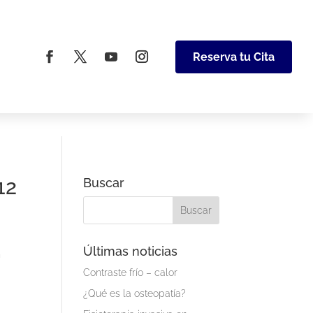
Reserva tu Cita
12
Buscar
Últimas noticias
n
Contraste frío – calor
¿Qué es la osteopatía?