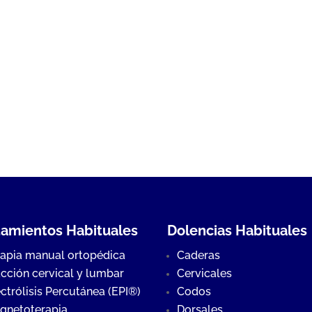
tamientos Habituales
Dolencias Habituales
rapia manual ortopédica
Caderas
acción cervical y lumbar
Cervicales
ctrólisis Percutánea (EPI®)
Codos
gnetoterapia
Dorsales