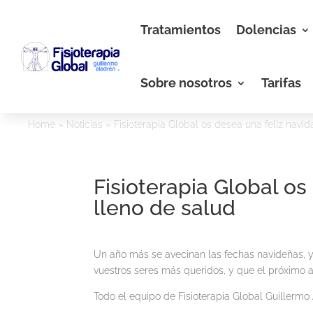
Tratamientos
Dolencias
Sobre nosotros
Tarifas
Home
»
Noticias
»
Fisioterapia Global os desea una feliz navi
Fisioterapia Global os
lleno de salud
Un año más se avecinan las fechas navideñas, y
vuestros seres más queridos, y que el próximo 
Todo el equipo de Fisioterapia Global Guillermo