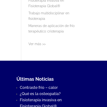
Fisioterapia invasiva en
Fisioterapia Global®
Trabajo multidisciplinar en
fisioterapia
Maneras de aplicación de frío
terapéutico: crioterapia
Ver más >>
Últimas Noticias
Contraste frío – calor
¿Qué es la osteopatía?
Fisioterapia invasiva en
Fisioterapia Global®