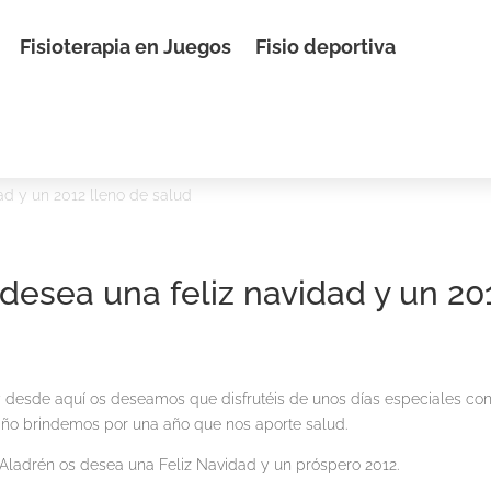
Fisioterapia en Juegos
Fisio deportiva
dad y un 2012 lleno de salud
 desea una feliz navidad y un 20
 desde aquí os deseamos que disfrutéis de unos días especiales co
año brindemos por una año que nos aporte salud.
 Aladrén os desea una Feliz Navidad y un próspero 2012.