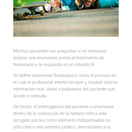
Muchos pacientes nos preguntan si es necesaria
realizar una anamnesis previa al tratamiento de
fisioterapia y la respuesta es un rotundo SÍ.
Se define anamnesis fisioterápica como el proceso en
el cual el profesional intenta recoger y recabar toda la
información oral, visual o palpatoria del paciente que
acude a consulta.
De hecho, el interrogatorio del paciente o anamnesis
dentro de la realización de la historia clínica está
recogido por ley como elemento indispensable no
sólo clínico sino también jurídico, demostrativo a la