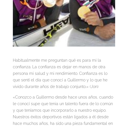
Habitualmente me preguntan qué es para mi la
confianza. La confianza es dejar en manos de otra
persona mi salud y mi rendimiento.
Confianza es lo
que sentí el día que conocí a Guillermo y lo que he
vivido durante años de trabajo conjunto.» (Jon)
«Conozco a Guillermo desde hace unos años, cuando
le conocí supe que tenia un talento fuera de lo común
y que teníamos que incorporarlo a nuestro equipo.
Nuestros éxitos deportivos están ligados a él desde
hace muchos años, ha sido una pieza fundamental en