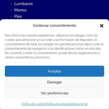
Lumbares
Manos
Pies
Rodillas
Gestionar consentimiento
Para ofrecer las mejores experiencias, utilizamos tecnologías como las
Últimas Noticias
cookies para almacenar y/o acceder a la información del dispositivo. El
consentimiento de estas tecnologías nos permitirá procesar datos como el
Contraste frío – calor
comportamiento de navegación o las identificaciones únicas en este sitio.
¿Qué es la osteopatía?
No consentir o retirar el consentimiento, puede afectar negativamente a
ciertas características y funciones.
Fisioterapia invasiva en Fisioterapia Global®
Aceptar
Denegar
Fisioterapia Global Guillermo Aladrén S.L.P®
·
Todos los derechos reservados |
Aviso Legal
Ver preferencias
·
Política de privacidad
·
Política de cookies
Política de cookies
Política de privacidad
Aviso legal