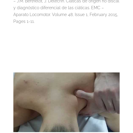
– J.M. Berthelot, J. Delecrin. Ciáticas de origen no discal
y diagnóstico diferencial de las ciáticas. EMC –
Aparato Locomotor. Volume 48, Issue 1, February 2015,
Pages 1-11.