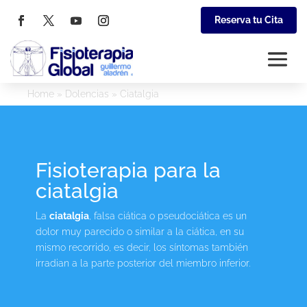
Reserva tu Cita
Home
»
Dolencias
»
Ciatalgia
Fisioterapia para la
ciatalgia
La
ciatalgia
, falsa ciática o pseudociática es un
dolor muy parecido o similar a la ciática, en su
mismo recorrido, es decir, los síntomas también
irradian a la parte posterior del miembro inferior.