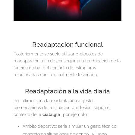
Readaptación funcional
Posteriormente se suele utilizar protocolos de
readaptación a fin de conseguir una reeducación de la
función global del conjunto de estructuras
relacionadas con la inicialmente lesionada.
Readaptación a la vida diaria
Por último, sería la readaptación a gestos
biomecánicos de la situación pre-lesión, según el
contexto de la
ciatalgia
, por ejemplo:
Ámbito deportivo: sería simular un gesto técnico
concreto en situaciones de control, y luego