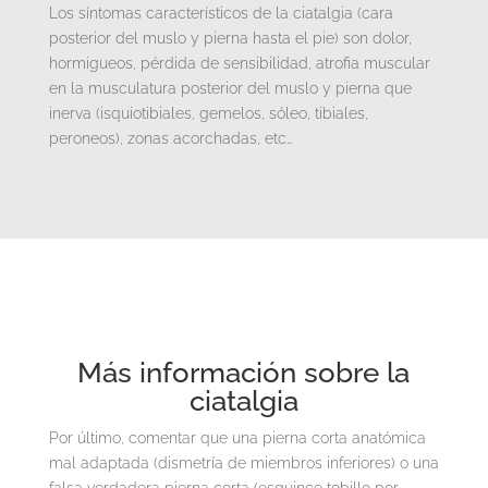
Los síntomas característicos de la ciatalgia (cara
posterior del muslo y pierna hasta el pie) son dolor,
hormigueos, pérdida de sensibilidad, atrofia muscular
en la musculatura posterior del muslo y pierna que
inerva (isquiotibiales, gemelos, sóleo, tibiales,
peroneos), zonas acorchadas, etc…
Más información sobre la
ciatalgia
Por último, comentar que una pierna corta anatómica
mal adaptada (dismetría de miembros inferiores) o una
falsa verdadera pierna corta (esguince tobillo por