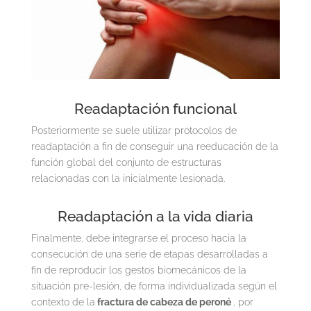
Readaptación funcional
Posteriormente se suele utilizar protocolos de
readaptación a fin de conseguir una reeducación de la
función global del conjunto de estructuras
relacionadas con la inicialmente lesionada.
Readaptación a la vida diaria
Finalmente, debe integrarse el proceso hacia la
consecución de una serie de etapas desarrolladas a
fin de reproducir los gestos biomecánicos de la
situación pre-lesión, de forma individualizada según el
contexto de la
fractura de cabeza de peroné
, por