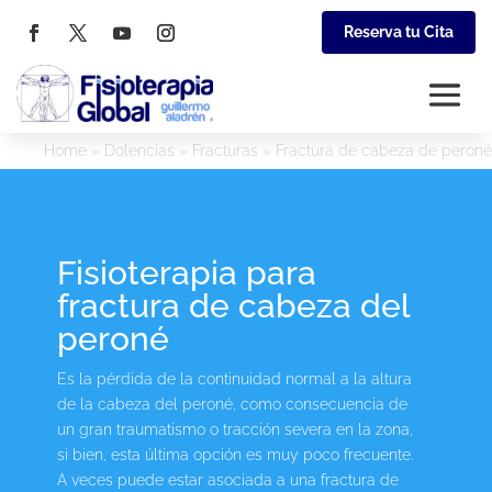
Reserva tu Cita
Home
»
Dolencias
»
Fracturas
»
Fractura de cabeza de peroné
Fisioterapia para
fractura de cabeza del
peroné
Es la pérdida de la continuidad normal a la altura
de la cabeza del peroné, como consecuencia de
un gran traumatismo o tracción severa en la zona,
si bien, esta última opción es muy poco frecuente.
A veces puede estar asociada a una fractura de