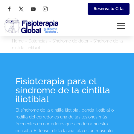
Reserva tu Cita
Home
»
Dolencias
»
Síndrome de dolor
»
Síndrome de la
cintilla iliotibial
Fisioterapia para el
síndrome de la cintilla
iliotibial
El síndrome de la cintilla iliotibial, banda iliotibial o
rodilla del corredor es una de las lesiones más
frecuentes en corredores que acuden a nuestra
consulta. El tensor de la fascia lata es un músculo