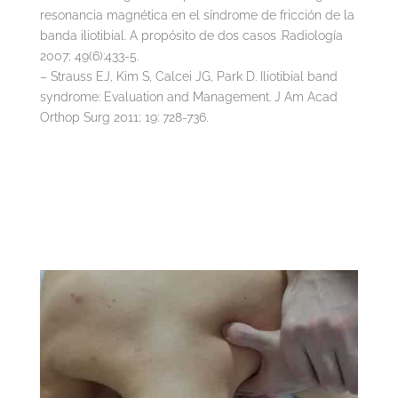
resonancia magnética en el síndrome de fricción de la
banda iliotibial. A propósito de dos casos .Radiología
2007; 49(6):433-5.
– Strauss EJ, Kim S, Calcei JG, Park D. Iliotibial band
syndrome: Evaluation and Management. J Am Acad
Orthop Surg 2011; 19: 728-736.