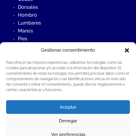
Dorsales
Hombro
Lumbares
Manos
Pies
Rodillas
Gestionar consentimiento
Para ofrecer las mejores experiencias, utilizamos tecnologías como las
Últimas Noticias
cookies para almacenar y/o acceder a la información del dispositivo. El
consentimiento de estas tecnologías nos permitirá procesar datos como el
Contraste frío – calor
comportamiento de navegación o las identificaciones únicas en este sitio.
¿Qué es la osteopatía?
No consentir o retirar el consentimiento, puede afectar negativamente a
ciertas características y funciones.
Fisioterapia invasiva en Fisioterapia Global®
Aceptar
Denegar
Fisioterapia Global Guillermo Aladrén S.L.P®
·
Todos los derechos reservados |
Aviso Legal
Ver preferencias