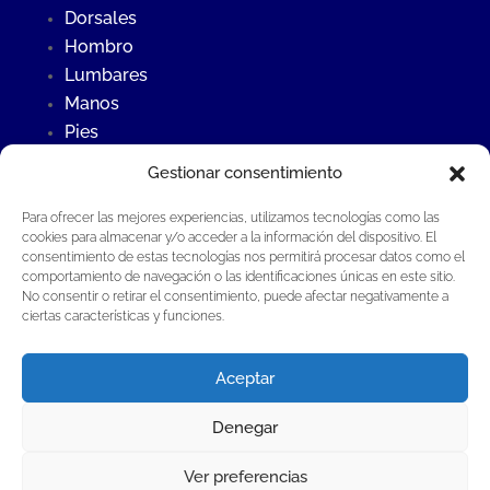
Dorsales
Hombro
Lumbares
Manos
Pies
Rodillas
Gestionar consentimiento
Para ofrecer las mejores experiencias, utilizamos tecnologías como las
Últimas Noticias
cookies para almacenar y/o acceder a la información del dispositivo. El
consentimiento de estas tecnologías nos permitirá procesar datos como el
Contraste frío – calor
comportamiento de navegación o las identificaciones únicas en este sitio.
¿Qué es la osteopatía?
No consentir o retirar el consentimiento, puede afectar negativamente a
ciertas características y funciones.
Fisioterapia invasiva en Fisioterapia Global®
Aceptar
Denegar
Fisioterapia Global Guillermo Aladrén S.L.P®
·
Todos los derechos reservados |
Aviso Legal
Ver preferencias
·
Política de privacidad
·
Política de cookies