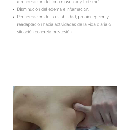
(recuperación del tono muscular y trofismo).
Disminución del edema e inflamación.
Recuperación de la estabilidad, propiocepción y
readaptación hacia actividades de la vida diaria o
situación concreta pre-lesión.