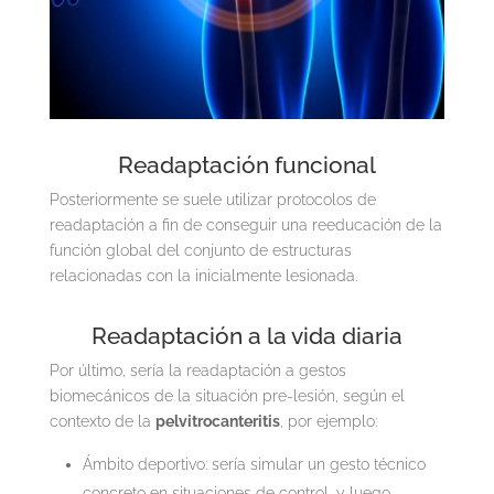
Readaptación funcional
Posteriormente se suele utilizar protocolos de
readaptación a fin de conseguir una reeducación de la
función global del conjunto de estructuras
relacionadas con la inicialmente lesionada.
Readaptación a la vida diaria
Por último, sería la readaptación a gestos
biomecánicos de la situación pre-lesión, según el
contexto de la
pelvitrocanteritis
, por ejemplo:
Ámbito deportivo: sería simular un gesto técnico
concreto en situaciones de control, y luego