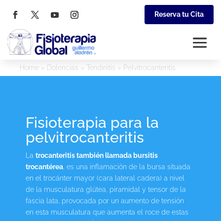
Reserva tu Cita
Home
»
Dolencias
»
Tendinitis
»
Pelvitrocanteritis
Fisioterapia para la
pelvitrocanteritis
La
trocanteritis también llamada bursitis
trocantérea
, es una inflamación de la bursa situada
en el trocánter mayor (cara lateral cadera) a nivel
de la musculatura glútea, piramidal y tensor de la
fascia lata, provocada por un aumento de tensión
en esta musculatura que aumenta el roce de estas