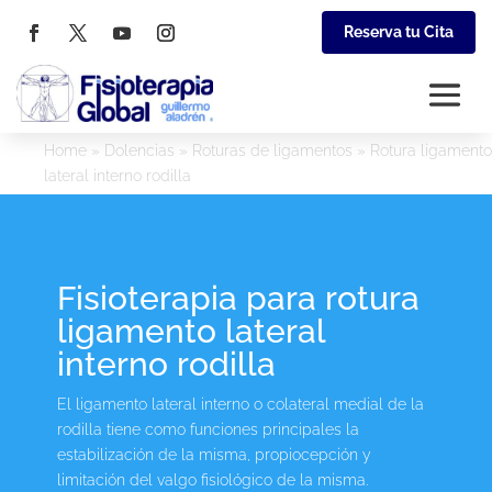
Reserva tu Cita
Home
»
Dolencias
»
Roturas de ligamentos
»
Rotura ligamento
lateral interno rodilla
Fisioterapia para rotura
ligamento lateral
interno rodilla
El ligamento lateral interno o colateral medial de la
rodilla tiene como funciones principales la
estabilización de la misma, propiocepción y
limitación del valgo fisiológico de la misma.