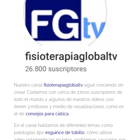
Nuestro canal
fisioterapiaglobaltv
sigue creciendo sin
cesar. Contamos con cerca de 27000 suscriptores de
todo el mundo y algunos de nuestros vídeos casi
tienen 3 millones y medio de visualizaciones, como es
el de
consejos para ciática
En el canal hablamos de diferentes temas como
patologías tipo
esguince de tobillo
, cómo utilizar
adecuadamente las muletas, problemas causados por