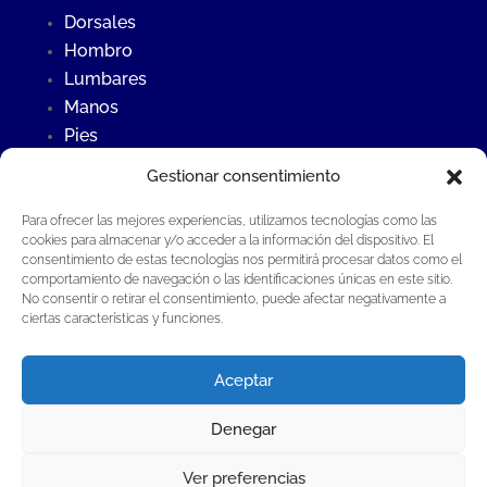
Dorsales
Hombro
Lumbares
Manos
Pies
Rodillas
Gestionar consentimiento
Para ofrecer las mejores experiencias, utilizamos tecnologías como las
Últimas Noticias
cookies para almacenar y/o acceder a la información del dispositivo. El
consentimiento de estas tecnologías nos permitirá procesar datos como el
Contraste frío – calor
comportamiento de navegación o las identificaciones únicas en este sitio.
¿Qué es la osteopatía?
No consentir o retirar el consentimiento, puede afectar negativamente a
ciertas características y funciones.
Fisioterapia invasiva en Fisioterapia Global®
Aceptar
Denegar
Fisioterapia Global Guillermo Aladrén S.L.P®
·
Todos los derechos reservados |
Aviso Legal
Ver preferencias
·
Política de privacidad
·
Política de cookies