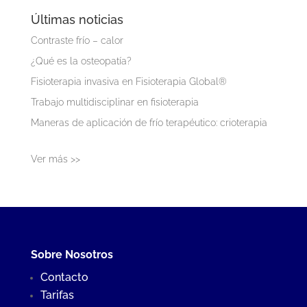
Últimas noticias
Contraste frío – calor
¿Qué es la osteopatía?
Fisioterapia invasiva en Fisioterapia Global®
Trabajo multidisciplinar en fisioterapia
Maneras de aplicación de frío terapéutico: crioterapia
Ver más >>
Sobre Nosotros
Contacto
Tarifas