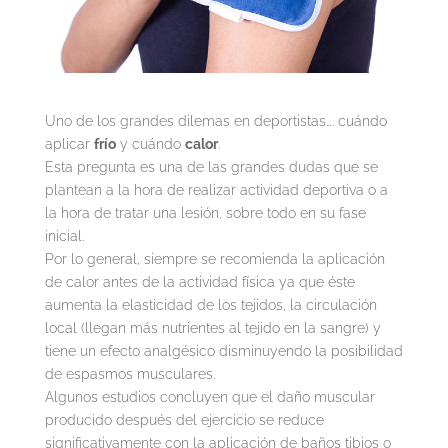
Uno de los grandes dilemas en deportistas…. cuándo
aplicar
frío
y cuándo
calor
.
Esta pregunta es una de las grandes dudas que se
plantean a la hora de realizar actividad deportiva o a
la hora de tratar una lesión, sobre todo en su fase
inicial.
Por lo general, siempre se recomienda la aplicación
de calor antes de la actividad física ya que éste
aumenta la elasticidad de los tejidos, la circulación
local (llegan más nutrientes al tejido en la sangre) y
tiene un efecto analgésico disminuyendo la posibilidad
de espasmos musculares.
Algunos estudios concluyen que el daño muscular
producido después del ejercicio se reduce
significativamente con la aplicación de baños tibios o