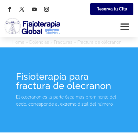
Reserva tu Cita
Home
»
Dolencias
»
Fracturas
»
Fractura de olécranon
Fisioterapia para
fractura de olecranon
El olecranon es la parte ósea más prominente del
codo, corresponde al extremo distal del húmero.