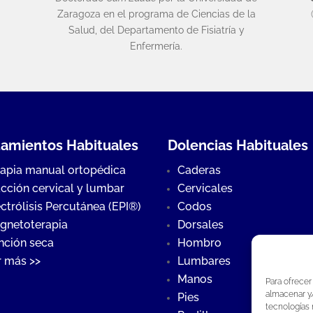
Zaragoza en el programa de Ciencias de la
Salud, del Departamento de Fisiatría y
Enfermería.
tamientos Habituales
Dolencias Habituales
rapia manual ortopédica
Caderas
acción cervical y lumbar
Cervicales
ctrólisis Percutánea (EPI®)
Codos
gnetoterapia
Dorsales
nción seca
Hombro
r más >>
Lumbares
Manos
Para ofrecer
almacenar y/
Pies
tecnologías