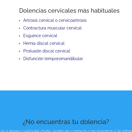
Dolencias cervicales más habituales
Artrosis cervical o cervicoartrosis
Contractura muscular cervical
Esguince cervical
Hernia discal cervical
Protusión discal cervical
Disfunción temporomandibular
¿No encuentras tu dolencia?
ncia o tienes cualquier duda, ponte en contacto con nosotros y te in