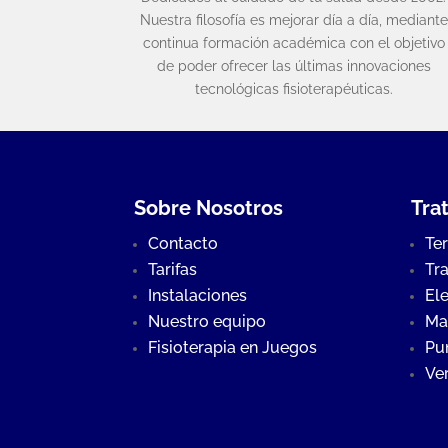
Nuestra filosofía es mejorar día a día, mediante
continua formación académica con el objetivo
de poder ofrecer las últimas innovaciones
tecnológicas fisioterapéuticas.
Sobre Nosotros
Tra
Contacto
Te
Tarifas
Tr
Instalaciones
Ele
Nuestro equipo
Ma
Fisioterapia en Juegos
Pu
Ve